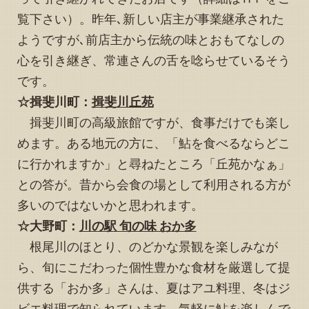
2024.09.23
覧下さい）。昨年､新しい店主が事業継承された
「縁音よもやま話」に追加記事を掲載しました
ようですが､前店主から伝統の味とおもてなしの
2024.09.22
「予約状況」お知らせページの10月カレンダーを更新しま
心を引き継ぎ、常連さんの舌を唸らせているそう
した
です。
2024.09.12
☆揖斐川町：
揖斐川丘苑
「予約状況」お知らせページの９月を更新しました（キャ
揖斐川町の高級旅館ですが、食事だけでも楽し
ンセルによる更新です）
めます。ある地元の方に、「鮎を食べるならどこ
2024.09.09
「予約状況」お知らせページの９月・10月カレンダーを更
に行かれますか」と尋ねたところ「丘苑かなぁ」
新しました（９月分はキャンセルによる更新です）。また
との答が。昔から会食の場として利用される方が
あわせてトップページ下方の「観光情報、その他イベント
等のお知らせ」を更新しました。
多いのではないかと思われます。
2024.09.02
☆大野町：
川の駅 旬の味 おか多
「予約状況」お知らせページの９月・10月カレンダーを更
根尾川のほとり、のどかな景観を楽しみなが
新しました
ら、旬にこだわった個性豊かな食材を厳選して提
2024.08.30
「予約状況」お知らせページの９月・10月カレンダーを更
供する「おか多」さんは、夏はアユ料理、冬はジ
新し、11月カレンダーを掲載しました。またあわせてトッ
ビエ料理で知られています。気軽に鮎を楽しんで