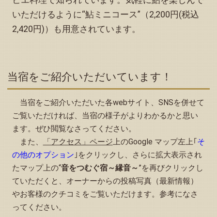
プページ下方の「観光情報、その他イベント等のお知ら
いただけるように“鮎ミニコース”（2,200円(税込
せ」を更新しました。
2,420円)）も用意されています。
2024.08.06
「予約状況」お知らせページの８月カレンダーを更新しま
した
2024.08.05
当宿をご紹介いただいています！
「予約状況」お知らせページの９月カレンダーを更新しま
した
2024.08.04
当宿をご紹介いただいた各webサイト、SNSを併せて
トップページ下方の「観光情報、その他イベント等のお知
ご覧いただければ、当宿の様子がよりわかるかと思い
らせ」を更新しました
ます。ぜひ閲覧なさってください。
2024.08.04
また、
「アクセス」ページ
上のGoogle マップ左上｢
そ
「予約状況」お知らせページの８月カレンダーを更新し、
の他のオプション
｣をクリックし、さらに拡大表示され
10月カレンダーを掲載しました
たマップ上の“
音をつむぐ宿～縁音～
”を再びクリックし
2024.07.09
「予約状況」お知らせページの７月カレンダーを更新しま
ていただくと、オーナーからの投稿写真（最新情報）
した
やお客様のクチコミをご覧いただけます。参考になさ
2024.06.11
ってください。
トップページ下方の「観光情報、その他イベント等のお知