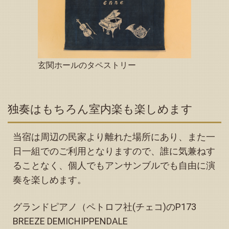
2026.03.17
「予約状況」お知らせページに予約可能日（カレンダー３
月～６月）を掲載いたしました
2026.02.15
トップページを更新しました
玄関ホールのタペストリー
2026.01.14
「縁音よもやま話」に追加記事を掲載しました
2026.01.06
トップページ下方の「観光情報、その他イベント等のお知
独奏はもちろん室内楽も楽しめます
らせ」を更新しました
2026.01.01
当宿は周辺の民家より離れた場所にあり、また一
アクセスページの「JR利用」「自動車利用」の記事を一部
日一組でのご利用となりますので、誰に気兼ねす
改訂しました
ることなく、個人でもアンサンブルでも自由に演
2026.01.01
奏を楽しめます。
明けましておめでとうございます。トップページを更新し
ました
2025.12.24
グランドピアノ（ペトロフ社(チェコ)のP173
大垣ケーブルテレビの取材を受け、現在放映中です
BREEZE DEMICHIPPENDALE