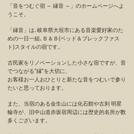
「予約状況」お知らせページの予約可能日（カレンダー７
「音をつむぐ宿 ～ 縁音 ～」のホームページへよ
月）を更新いたしました
うこそ。
2026.07.06
「予約状況」お知らせページの予約可能日（カレンダー７
「縁音」は､岐阜県大垣市にある音楽愛好家のた
月・８月）を更新いたしました
めの一日一組､Ｂ＆Ｂ(ベッド＆ブレックファス
2026.06.27
ト)スタイルの宿です。
「予約状況」お知らせページの予約可能日（カレンダー７
月）を更新いたしました
古民家をリノベーションした小さな宿ですが、音
2026.06.25
「予約状況」お知らせページの予約可能日（カレンダー６
でつながる“縁”を大切に、
月・７月）を更新いたしました
お客様お一人おひとりと新たな音をつむいで参り
2026.06.23
たいと思っております。
「予約状況」お知らせページの予約可能日（カレンダー８
月）を更新いたしました
また、当宿のある金生山には化石館や古刹 明星
2026.05.31
「予約状況」お知らせページの予約可能日（カレンダー６
輪寺が、旧中山道赤坂宿周辺には歴史的名所が数
月）を更新し、（カレンダー７月・８月）を掲載いたしま
多くございます。
した
2026.05.26