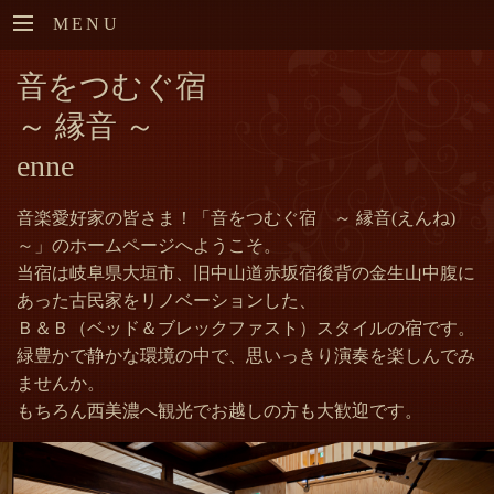
MENU
音をつむぐ宿
～ 縁音 ～
enne
音楽愛好家の皆さま！「音をつむぐ宿 ～ 縁音(えんね)
～」のホームページへようこそ。
当宿は岐阜県大垣市、旧中山道赤坂宿後背の金生山中腹に
あった古民家をリノベーションした、
Ｂ＆Ｂ（ベッド＆ブレックファスト）スタイルの宿です。
緑豊かで静かな環境の中で、思いっきり演奏を楽しんでみ
ませんか。
もちろん西美濃へ観光でお越しの方も大歓迎です。