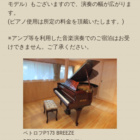
2025.12.10
モデル）もございますので、演奏の幅が広がりま
「予約状況」お知らせページの予約可能日（カレンダー12
す。
月）を更新いたしました
(ピアノ使用は所定の料金を頂戴いたします。)
2025.11.28
「予約状況」お知らせページに、“冬期休業に付いてのお知
らせ”を掲載いたしました
※アンプ等を利用した音楽演奏でのご宿泊はお受
けできません。ご了承ください。
2025.11.22
12月のご予約に変更が生じましたので、「予約状況」お知
らせページの予約可能日（カレンダー12月）を更新いたし
ました
2025.11.16
ピアノの調律＆調整が完了しました
2025.11.09
トップページ下方の「観光情報、その他イベント等のお知
らせ」を更新しました
2025.11.09
｢縁音の玉手箱(音楽関連情報)｣の｢オススメの楽器店･工房･
練習スタジオ｣を更新しました
ペトロフP173 BREEZE
2025.11.07