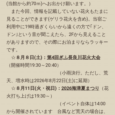
2025.08.13
(当館から約70ｍ)へお出かけ願います。）
「予約状況」お知らせページに予約可能日（カレンダー10
また今回、情報を記載していない花火もたまに
月）を掲載いたしました
見ることができます(ゲリラ花火を含め)。当宿ご
2025.08.11
「予約状況」お知らせページの８月カレンダーに予約不可
利用中に19時過ぎくらいから遠くの方で｢ドン、
日を追加しました
ドン｣という音が聞こえたら、2Fから見えること
2025.08.05
がありますので、その際にお泊まりならラッキー
「予約状況」お知らせページの予約可能日（カレンダー８
です。
月）を更新し、（カレンダー９月）を掲載いたしました
☆
８月８日(土)：
第4回ぎふ長良川花火大会
2025.07.25
「予約状況」お知らせページの予約可能日（カレンダー７
（開催時間19:30～20:40）
月）を更新いたしました
（小雨決行。ただし、荒
2025.07.21
天、増水時は2026年8月22日(土)に延期）
｢縁音の玉手箱(音楽関連情報)｣のページに、新たに｢オスス
メの楽器店･工房･練習スタジオ｣を紹介しました
☆
８月11日(火・祝日)：
2026海津夏まつり
（花
2025.07.21
火打ち上げは19:30～）
「予約状況」お知らせページの予約可能日（カレンダー８
（
イベント自体は14:00
月）を更新いたしました
から開催されています
台風など荒天の場合は、
2025.07.20