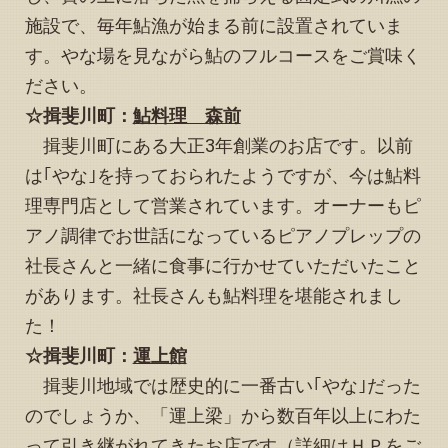
トップページ下段の「当宿をご紹介いただいています！」
施設で、毎年鮎漁が始まる前に設置されていま
に、Googleマップに記載された情報に関する追記をいたし
ました
す。やな場を見ながら鮎のフルコースをご賞味く
2024.10.23
ださい。
「予約状況」お知らせページの10月・11月カレンダーを更
☆揖斐川町：
鮎料理 森前
新しました
揖斐川町にある大正3年創業のお店です。以前
2024.10.22
トップページ下方の「観光情報、その他イベント等のお知
は｢やな｣を持っておられたようですが、今は鮎料
らせ」を更新しました
理専門店として営業されています。オーナーもピ
2024.10.11
アノ調律でお世話になっているピアノプレップの
「予約状況」お知らせページの11月カレンダーを更新しま
社長さんと一緒に食事に行かせていただいたこと
した
があります。社長さんも鮎料理を堪能されまし
2024.10.05
「縁音よもやま話」に追加記事を掲載しました
た！
2024.10.05
☆揖斐川町：
運上館
「予約状況」お知らせページの11月カレンダーを更新し、
揖斐川地域では歴史的に一番古い｢やな｣だった
12月カレンダーを掲載しました。またトップページ下方の
「観光情報、その他イベント等のお知らせ」を更新しまし
のでしょうか、「運上梁」から数百年以上にわた
た。
って引き継がれてきたお店です（詳細はＨＰをご