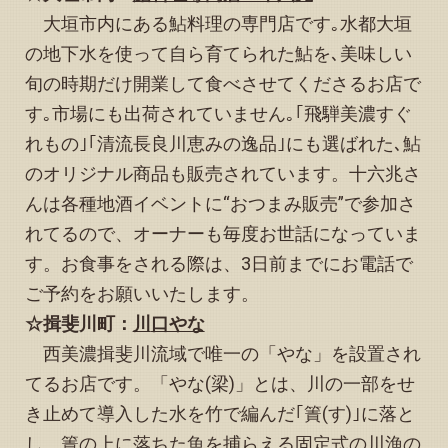
2024.12.02
大垣市内にある鮎料理の専門店です｡水都大垣
トップページのスライド写真（宿の全景写真）を紅葉Ver.
に変更しました
の地下水を使って自ら育てられた鮎を､美味しい
2024.11.26
旬の時期だけ開業して食べさせてくださるお店で
「予約状況」お知らせページの11月カレンダーを更新しま
す｡市場にも出荷されていません｡｢飛騨美濃すぐ
した
れもの｣｢清流長良川恵みの逸品｣にも選ばれた､鮎
2024.11.24
「予約状況」お知らせページに“冬期休業についてのお知ら
のオリジナル商品も販売されています。十六兆さ
せ”と12月カレンダーの訂正版を掲載いたしました
んは各種地酒イベントに“おつまみ販売”で参加さ
2024.11.24
れてるので、オーナーも毎度お世話になっていま
トップページ下方の「観光情報、その他イベント等のお知
らせ」を更新しました
す。お食事をされる際は、3日前までにお電話で
2024.11.04
ご予約をお願いいたします。
トップページ下方の「観光情報、その他イベント等のお知
☆揖斐川町：
川
口やな
らせ」を更新しました
西美濃揖斐川流域で唯一の「やな」を設置され
2024.10.30
てるお店です。「やな(梁)」とは、川の一部をせ
「予約状況」お知らせページの10月・11月カレンダーを更
新しました
き止めて導入した水を竹で編んだ｢簀(す)｣に落と
2024.10.23
し、簀の上に落ちた魚を捕らえる固定式の川漁の