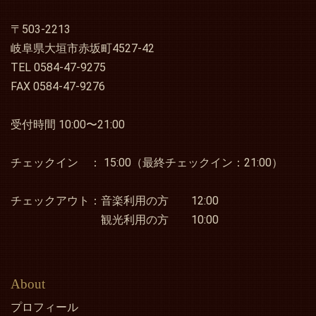
ベント等のお知らせ”を更新しました
〒503-2213
2024.03.04
「予約状況」お知らせページに３月・４月分の予約カレン
岐阜県大垣市赤坂町4527-42
ダーを掲載しました
TEL 0584-47-9275
2024.02.15
FAX 0584-47-9276
トップページを更新しました
2024.01.15
受付時間 10:00〜21:00
トップページを更新しました
2024.01.09
チェックイン ： 15:00（最終チェックイン：21:00）
トップページ下方に「観光情報、その他イベント等のお知
らせ」を更新しました
チェックアウト：音楽利用の方 12:00
2024.01.01
明けましておめでとうございます。トップページを更新し
観光利用の方 10:00
ました
2023.12.24
トップページを更新しました ＆ ｢予約状況｣お知らせペ
ージをいったん閉じました
About
2023.12.12
プロフィール