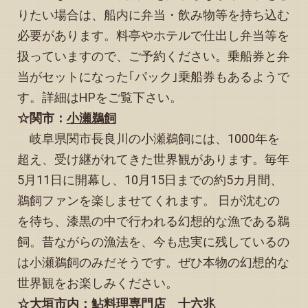
2025.03.18
りたい場合は、船内に弁当・飲み物等を持ち込む
「予約状況」お知らせページの3月カレンダーに変更が生じ
必要があります。料亭やホテルで仕出し弁当等を
ました
扱っていますので、ご予約ください。乗船券と弁
2025.02.17
当がセットになった｢パック｣乗船券もあるようで
「予約状況」お知らせページの3月カレンダーに変更が生じ
ました
す。詳細はHPをご覧下さい。
2025.02.14
☆関市：
小瀬鵜飼
トップページを更新しました ＆ ｢予約状況｣お知らせペ
岐阜県関市長良川の小瀬鵜飼には、1000年を
ージを再開いたしました
超え、受け継がれてきた世界観があります。毎年
2025.01.01
明けましておめでとうございます。トップページを更新し
5月11日に開幕し、10月15日までの約5カ月間、
ました
鵜飼ファンを楽しませてくれます。
日が沈むの
2024.12.20
を待ち、漆黒の中で行われる幻想的な漁である鵜
トップページを更新しました ＆ ｢予約状況｣お知らせペ
ージをいったん閉じました
飼。昔ながらの漁法を、今も忠実に残しているの
2024.12.04
は小瀬鵜飼のみだそうです。ぜひ本物の幻想的な
「予約状況」お知らせページの12月カレンダーを更新しま
世界観をお楽しみください。
した
☆大垣市内：
鮎料理専門店 十六兆