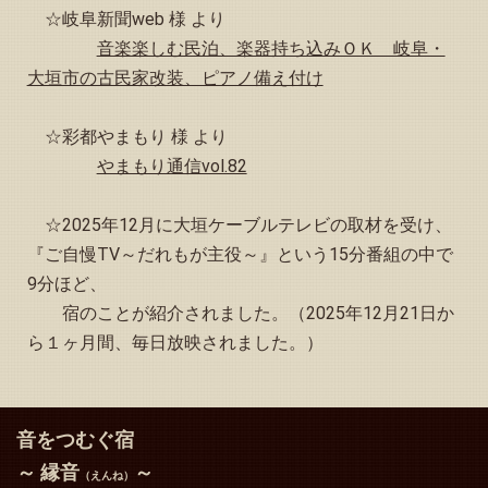
2024.04.22
☆岐阜新聞web 様 より
トップページ下方の「観光情報、その他イベント等のお知
音楽楽しむ民泊、楽器持ち込みＯＫ 岐阜・
らせ」を更新しました
大垣市の古民家改装、ピアノ備え付け
2024.04.22
「大垣西IC」がETC専用料金所に変わりました！
☆彩都やまもり 様 より
2024.04.15
トップページ下方の「観光情報、その他イベント等のお知
やまもり通信vol.82
らせ」を更新しました
2024.03.29
☆2025年12月に大垣ケーブルテレビの取材を受け、
「予約状況」お知らせページの４月カレンダーの更新と５
『ご自慢TV～だれもが主役～』という15分番組の中で
月のカレンダーを掲載しました
9分ほど、
2024.03.22
宿のことが紹介されました。（2025年12月21日か
「予約状況」お知らせページの3月カレンダーを更新しまし
ら１ヶ月間、毎日放映されました。）
た
2024.03.18
トップページ下方の「観光情報、その他イベント等のお知
らせ」を更新しました
音をつむぐ宿
2024.03.11
～ 縁音
～
「縁音よもやま話」とトップページの“観光情報、その他イ
（えんね）