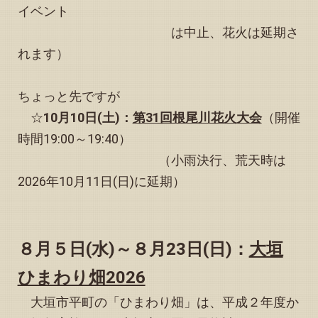
宿泊人数に関する情報を更新しました
イベント
2025.07.20
は中止、花火は延期さ
トップページ下方の「観光情報、その他イベント等のお知
れます
）
らせ」を更新しました
2025.07.16
トップページ下方の「観光情報、その他イベント等のお知
ちょっと先ですが
らせ」を更新しました
☆
10月10日(土)：
第31回根尾川花火大会
（開催
2025.07.14
時間19:00～19:40）
「予約状況」お知らせページに予約可能日（カレンダー７
（
小雨決行、荒天時は
月）を更新いたしました
2026年10月11日(日)に延期）
2025.07.09
「予約状況」お知らせページに予約可能日（カレンダー７
月・８月）を更新いたしました
2025.06.29
８月５日(水)～８月23日(日)：
大垣
新たに「縁音の玉手箱(音楽関連情報)」のページを開設し
ました
ひまわり畑2026
2025.06.09
「縁音よもやま話」に追加記事を掲載しました
大垣市平町の「ひまわり畑」は、平成２年度か
2025.06.01