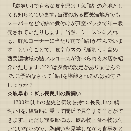
2025.04.20
｢鵜飼い｣で有名な岐阜県は川魚｢鮎｣の産地とし
「予約状況」お知らせページの５月カレンダーを更新しま
ても知られています｡当宿のある西美濃地方でも
した
スーパーなどで鮎の煮付けが真空パックで年中販
2025.04.13
「予約状況」お知らせページの4月カレンダーに変更が生じ
売されていたりします。当然、シーズンに入れ
ました
ば、鮮魚コーナーに当たり前で｢鮎｣が並んでいま
2025.04.13
す。ということで、岐阜市内の｢鵜飼い｣も含め、
トップページ下方の「観光情報、その他イベント等のお知
西美濃地域の鮎フルコースが食べられるお店を紹
らせ」を更新しました
介いたします｡当宿は夕食の設定がありませんの
2025.04.01
「予約状況」お知らせページの4月カレンダーに変更が生じ
で､ご予約なさって｢鮎｣を堪能されるのは如何で
ました
しょうか？
2025.03.25
☆岐阜市：
ぎふ長良川の鵜飼い
トップページを更新し、「美濃赤坂駅のICカード対応改札
機設置のお知らせ」と、下方の「観光情報、その他イベン
1300年以上の歴史と伝統を持つ､長良川の｢鵜
ト等のお知らせ」を更新しました
飼い｣を､観覧船に乗って間近で見学することがで
2025.03.21
きます。ただし観覧船には、飲み物・食べ物は付
「予約状況」お知らせページの４月・５月カレンダーを更
新しました
いていないので、鵜飼いを見学しながら食事をと