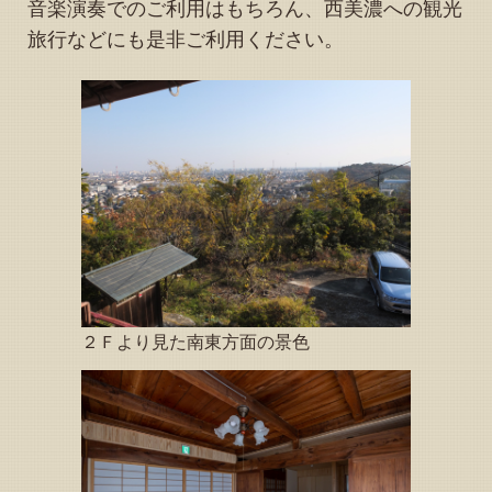
音楽演奏でのご利用はもちろん、西美濃への観光
ピアノの調律＆調整が完了しました
旅行などにも是非ご利用ください。
2026.05.24
「予約状況」お知らせページの予約可能日（カレンダー５
月・６月）を更新いたしました
2026.05.23
予約状況」お知らせページの予約可能日（カレンダー６
月）を更新いたしました
2026.05.10
トップページ下方の「観光情報、その他イベント等のお知
らせ」を更新しました
2026.05.02
「予約状況」お知らせページの予約可能日（カレンダー５
月・６月）を更新いたしました
２Ｆより見た南東方面の景色
2026.04.23
「縁音の玉手箱（音楽関連情報）」の演奏会情報を更新い
たしました
2026.04.22
トップページ下方の「観光情報、その他イベント等のお知