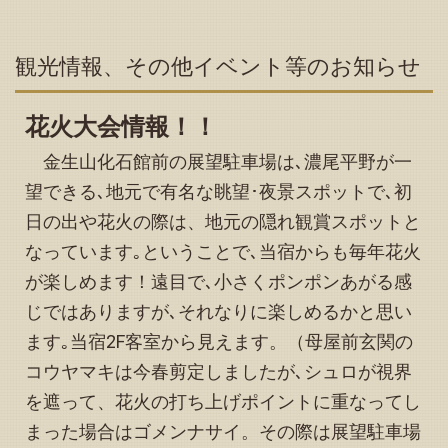
らせ」を更新しました
2025.09.16
観光情報、その他イベント等のお知らせ
「予約状況」お知らせページに予約可能日（カレンダー11
月・12月）を掲載いたしました
2025.09.12
花火大会情報！！
「予約状況」お知らせページの予約可能日（カレンダー９
月）を更新いたしました
金生山化石館前の展望駐車場は､濃尾平野が一
2025.09.10
望できる､地元で有名な眺望･夜景スポットで､初
トップページ下方の「観光情報、その他イベント等のお知
日の出や花火の際は、地元の隠れ観賞スポットと
らせ」を更新しました
なっています｡ということで､当宿からも毎年花火
2025.08.21
が楽しめます！遠目で､小さくポンポンあがる感
「予約状況」お知らせページの予約可能日（カレンダー９
月）を更新いたしました
じではありますが､それなりに楽しめるかと思い
2025.08.21
ます｡当宿2F客室から見えます。（母屋前玄関の
トップページ下方の「観光情報、その他イベント等のお知
コウヤマキは今春剪定しましたが､シュロが視界
らせ」を更新しました
を遮って、花火の打ち上げポイントに重なってし
2025.08.21
「縁音よもやま話」に追加記事を２つ掲載しました
まった場合はゴメンナサイ。その際は展望駐車場