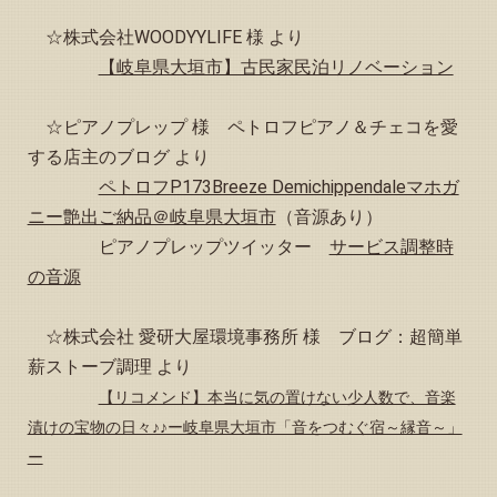
らせ」を更新しました
☆株式会社WOODYYLIFE 様 より
2024.06.01
【岐阜県大垣市】古民家民泊リノベーション
「縁音よもやま話」に追加記事を掲載しました
2024.05.29
☆ピアノプレップ 様 ペトロフピアノ＆チェコを愛
「予約状況」お知らせページに６月から８月までのカレン
ダーを掲載しました
する店主のブログ より
ペトロフP173Breeze Demichippendaleマホガ
2024.05.22
トップページ下方の「観光情報、その他イベント等のお知
ニー艶出ご納品＠岐阜県大垣市
（音源あり）
らせ」を更新しました
ピアノプレップツイッター
サービス調整時
2024.05.05
の音源
トップページ下方の「観光情報、その他イベント等のお知
らせ」を更新しました
☆株式会社 愛研大屋環境事務所 様 ブログ：超簡単
2024.05.01
薪ストーブ調理 より
「予約状況」お知らせページの５月カレンダーを更新しま
した
【リコメンド】本当に気の置けない少人数で、音楽
2024.04.28
漬けの宝物の日々♪♪ー岐阜県大垣市「音をつむぐ宿～縁音～」
「予約状況」お知らせページの５月カレンダーを更新しま
ー
した