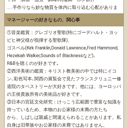
……手作りなら妙な物質を体内に取り込む心配がありま
マネージャーの好きなもの、関心事
①音楽鑑賞：グレゴリオ聖歌(特にゴーデハルト・ヨッ
ピヒ神父様が指揮する聖歌隊)、
ゴスペル(Kirk Franklin,Donald Lawrence,Fred Hammond,
Hezekiah Walker,Sounds of Blacknessなど)､
R&Bを聴くのが好きです｡
②西洋美術の鑑賞：キリスト教美術の中では特にイコ
ン､彩色写本､関西の展覧会で見たフランスクリュニー修
道院のタペストリーが大好きです。他には、ヨーロッパ
の王侯貴族所有の美術品が好きです。
③日本の宮廷文化研究：けっこう広範囲で豊富な知識を
持っているため、本物のお公家様の末裔の方たち
から、しばしば親戚と間違えられることがあります。私
自身は旧華族やお公家様の末裔ではありません。