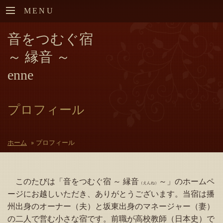
MENU
音をつむぐ宿
～ 縁音 ～
enne
プロフィール
ホーム
»
プロフィール
このたびは「音をつむぐ宿 ～ 縁音
～」のホームペ
（えんね）
ージにお越しいただき、ありがとうございます。当宿は播
州出身のオーナー（夫）と坂東出身のマネージャー（妻）
の二人で営む小さな宿です。前職が高校教師（日本史）で