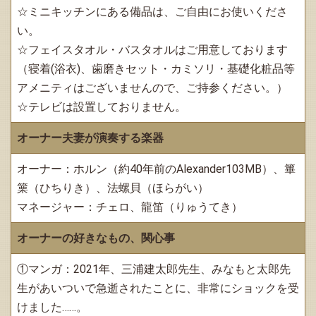
☆ミニキッチンにある備品は、ご自由にお使いくださ
い。
☆フェイスタオル・バスタオルはご用意しております
（寝着(浴衣)、歯磨きセット・カミソリ・基礎化粧品等
アメニティはございませんので、ご持参ください。）
☆テレビは設置しておりません。
オーナー夫妻が演奏する楽器
オーナー：ホルン（約40年前のAlexander103MB）、篳
篥（ひちりき）、法螺貝（ほらがい）
マネージャー：チェロ、龍笛（りゅうてき）
オーナーの好きなもの、関心事
①マンガ：2021年、三浦建太郎先生、みなもと太郎先
生があいついで急逝されたことに、非常にショックを受
けました……。