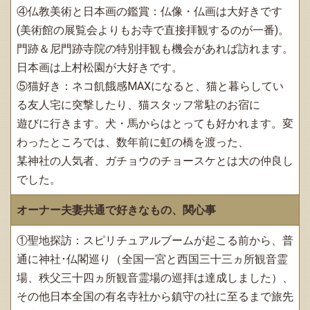
④仏教美術と日本画の鑑賞：仏像・仏画は大好きです
(美術館の展覧会よりもお寺で直接拝観するのが一番)。
門跡＆尼門跡寺院の特別拝観も機会があれば訪れます。
日本画は上村松園が大好きです。
⑤猫好き：ネコ飢餓感MAXになると、猫と暮らしてい
る友人宅に突撃したり、猫スタッフ常駐のお宿に
遊びに行きます。犬・馬からはとっても好かれます。変
わったところでは、数年前に虹の橋を渡った、
某神社の人気者、ガチョウのチョースケとは大の仲良し
でした。
オーナー夫妻共通で好きなもの、関心事
①聖地探訪：スピリチュアルブームが起こる前から、普
通に神社･仏閣巡り（全国一宮と西国三十三ヵ所観音霊
場、秩父三十四ヵ所観音霊場の巡拝は達成しました）、
その他日本全国の有名寺社から鎮守の社に至るまで旅先