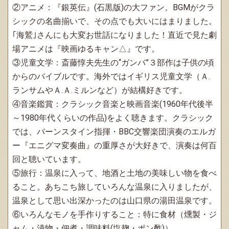
②アニメ：『銀英伝』(石黒版)の大ファン。BGMがクラ
シックの名曲揃いで、その点でも大いにはまりました。
｢海鷲｣さんにも大変お世話になりました！直近で見た劇
場アニメは『映画ゆるキャン△』です。
③児童文学：斎藤惇夫先生の“ガンバ”３部作は子供の頃
からのバイブルです。海外ではイギリス児童文学（Ａ.
ランサムやＡ.Ａ.ミルンなど）が結構好きです。
④音楽鑑賞：クラシック音楽と映画音楽(1960年代後半
～1980年代くらいの作品)をよく聴きます。クラシック
では、バーンスタイン指揮・BBC交響楽団演奏のエルガ
ー『エニグマ変奏曲』の重厚さが大好きで、演奏は何百
回と聴いています。
⑤旅行：温泉に入って、地酒と土地の美味しい物を食べ
ること。あちこち旅していろんな温泉に入りましたが、
温泉として思い出深かったのは山口県の湯田温泉です。
⑥いろんなモノを手作りすること：特に食材（燻製・ジ
ャム・漬物・佃煮・調味料(塩麹・ポン酢)）